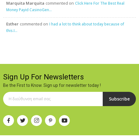
Marquita Marquita
commented on
Click Here For The Best Real
Money Payid CasinoGen...
Esther
commented on
I had a lot to think about today because of
this.I...
Sign Up For Newsletters
Be the First to Know. Sign up for newsletter today !
Subscribe