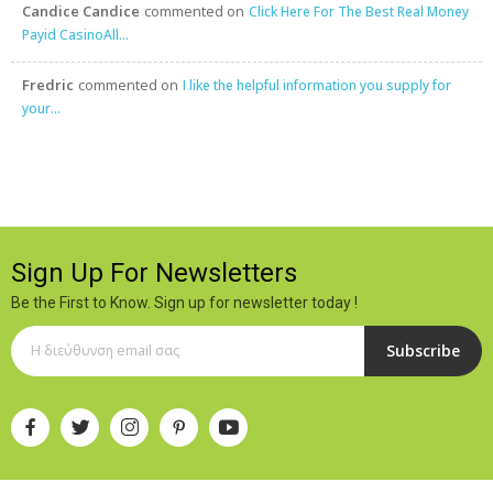
Candice Candice
commented on
Click Here For The Best Real Money
Payid CasinoAll...
Fredric
commented on
I like the helpful information you supply for
your...
Sign Up For Newsletters
Be the First to Know. Sign up for newsletter today !
Subscribe