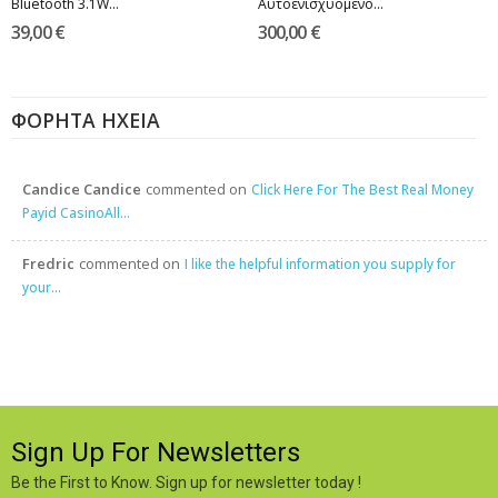
Bluetooth 3.1W...
Αυτοενισχυόμενο...
39,00 €
300,00 €
ΦΟΡΗΤΆ ΗΧΕΊΑ
Candice Candice
commented on
Click Here For The Best Real Money
Payid CasinoAll...
Fredric
commented on
I like the helpful information you supply for
your...
Sign Up For Newsletters
Be the First to Know. Sign up for newsletter today !