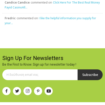
Candice Candice
commented on
Click Here For The Best Real Money
Payid CasinoAll...
Fredric
commented on
I like the helpful information you supply for
your...
Sign Up For Newsletters
Be the First to Know. Sign up for newsletter today !
Subscribe