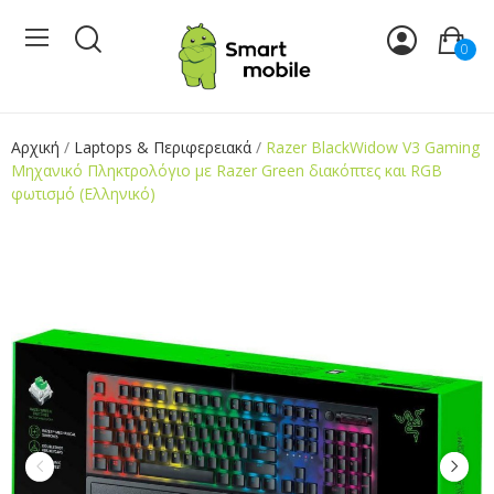
0
Αρχική
Laptops & Περιφερειακά
Razer BlackWidow V3 Gaming
Μηχανικό Πληκτρολόγιο με Razer Green διακόπτες και RGB
φωτισμό (Ελληνικό)