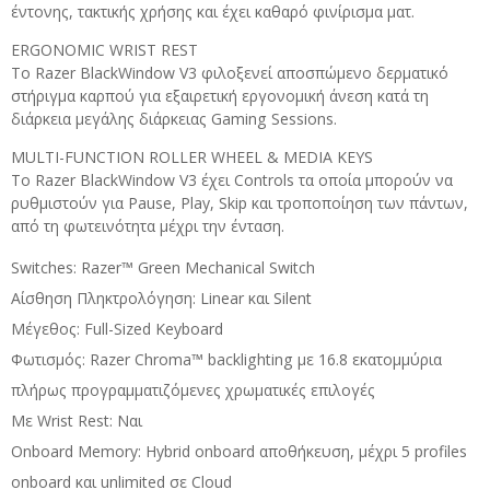
έντονης, τακτικής χρήσης και έχει καθαρό φινίρισμα ματ.
ERGONOMIC WRIST REST
Το Razer BlackWindow V3 φιλοξενεί αποσπώμενο δερματικό
στήριγμα καρπού για εξαιρετική εργονομική άνεση κατά τη
διάρκεια μεγάλης διάρκειας Gaming Sessions.
MULTI-FUNCTION ROLLER WHEEL & MEDIA KEYS
Το Razer BlackWindow V3 έχει Controls τα οποία μπορούν να
ρυθμιστούν για Pause, Play, Skip και τροποποίηση των πάντων,
από τη φωτεινότητα μέχρι την ένταση.
Switches: Razer™ Green Mechanical Switch
Αίσθηση Πληκτρολόγηση: Linear και Silent
Μέγεθος: Full-Sized Keyboard
Φωτισμός: Razer Chroma™ backlighting με 16.8 εκατομμύρια
πλήρως προγραμματιζόμενες χρωματικές επιλογές
Με Wrist Rest: Ναι
Onboard Memory: Hybrid onboard αποθήκευση, μέχρι 5 profiles
onboard και unlimited σε Cloud