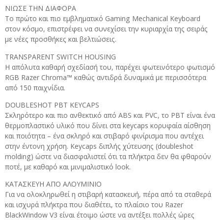
ΝΙΩΣΕ ΤΗΝ ΔΙΑΦΟΡΑ
Το πρώτο και πιο εμβληματικό Gaming Mechanical Keyboard
στον κόσμο, επιστρέφει να συνεχίσει την κυριαρχία της σειράς
με νέες προσθήκες και βελτιώσεις.
TRANSPARENT SWITCH HOUSING
Η απόλυτα καθαρή σχεδίασή του, παρέχει φωτεινότερο φωτισμό
RGB Razer Chroma™ καθώς αντιδρά δυναμικά με περισσότερα
από 150 παιχνίδια.
DOUBLESHOT PBT KEYCAPS
Σκληρότερο και πιο ανθεκτικό από ABS και PVC, το PBT είναι ένα
θερμοπλαστικό υλικό που δίνει στα keycaps κορυφαία αίσθηση
και ποιότητα – ένα σκληρό και στιβαρό φινίρισμα που αντέχει
στην έντονη χρήση. Keycaps διπλής χύτευσης (doubleshot
molding) ώστε να διασφαλιστεί ότι τα πλήκτρα δεν θα φθαρούν
ποτέ, με καθαρό και μινιμαλιστικό look.
ΚΑΤΑΣΚΕΥΗ ΑΠΟ ΑΛΟΥΜΙΝΙΟ
Για να ολοκληρωθεί η στιβαρή κατασκευή, πέρα από τα σταθερά
και ισχυρά πλήκτρα που διαθέτει, το πλαίσιο του Razer
BlackWindow V3 είναι έτοιμο ώστε να αντέξει πολλές ώρες