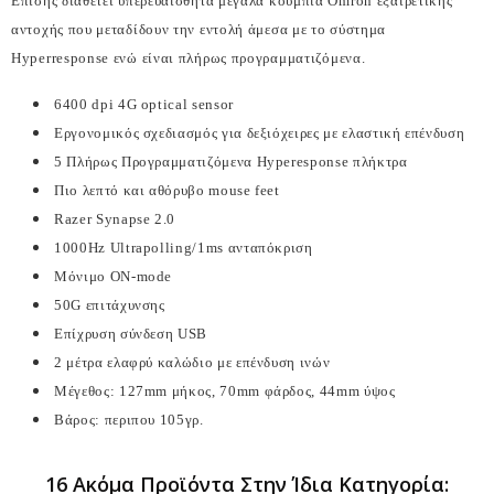
Επίσης διαθέτει υπερευαίσθητα μεγάλα κουμπιά Omron εξαιρετικής
αντοχής που μεταδίδουν την εντολή άμεσα με το σύστημα
Hyperresponse ενώ είναι πλήρως προγραμματιζόμενα.
6400 dpi 4G optical sensor
Εργονομικός σχεδιασμός για δεξιόχειρες με ελαστική επένδυση
5 Πλήρως Προγραμματιζόμενα Hyperesponse πλήκτρα
Πιο λεπτό και αθόρυβο mouse feet
Razer Synapse 2.0
1000Hz Ultrapolling/1ms ανταπόκριση
Μόνιμο ON-mode
50G επιτάχυνσης
Επίχρυση σύνδεση USB
2 μέτρα ελαφρύ καλώδιο με επένδυση ινών
Μέγεθος: 127mm μήκος, 70mm φάρδος, 44mm ύψος
Βάρος: περιπου 105γρ.
16 Ακόμα Προϊόντα Στην Ίδια Κατηγορία: