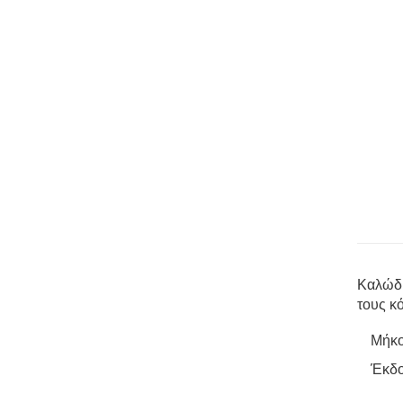
Καλώδι
τους κ
Μήκο
Έκδο