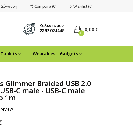
Σύνδεση
Compare
0
Wishlist
0
Καλέστε μας:
0,00 €
2382 024448
0
Tablets
Wearables - Gadgets
s Glimmer Braided USB 2.0
 USB-C male - USB-C male
ο 1m
 review
€