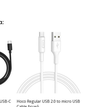
α:
 USB-C
Hoco Regular USB 2.0 to micro USB
Apple USB-C
Cable Λευκό...
20W Λευκό 