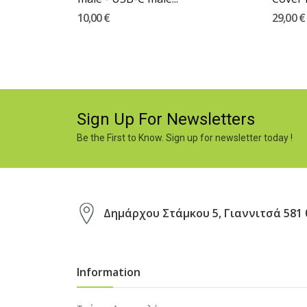
10,00 €
29,00 €
Sign Up For Newsletters
Be the First to Know. Sign up for newsletter today !
Δημάρχου Στάμκου 5, Γιαννιτσά 581 
Information