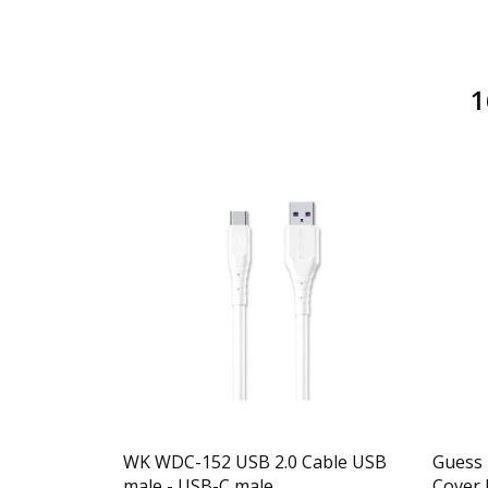
1
ματα
WK WDC-152 USB 2.0 Cable USB
Guess 
male - USB-C male...
Cover 