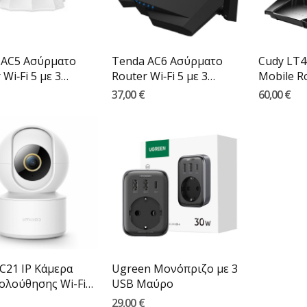
 AC5 Ασύρματο
Tenda AC6 Ασύρματο
Cudy LT4
 Wi‑Fi 5 με 3
Router Wi‑Fi 5 με 3
Mobile Rou
.
Θύρες...
37,00 €
60,00 €
 C21 IP Κάμερα
Ugreen Μονόπριζο με 3
ολούθησης Wi-Fi
USB Μαύρο
.
29,00 €