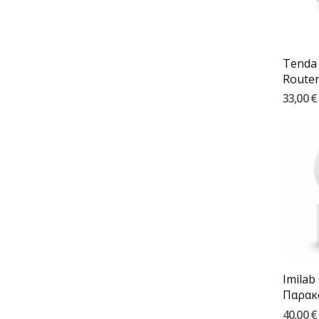
Tenda
Router
Θύρες..
33,00 €
Imilab
Παρακ
1080p..
40,00 €