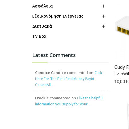
Ασφάλεια

Εξοικονόμηση Ενέργειας

Δικτυακά

TV Box
Latest Comments
Cudy 
Candice Candice
commented on
Click
L2 Swit
Here For The Best Real Money Payid
10,00 €
CasinoAll...
Fredric
commented on
I like the helpful
information you supply for your...