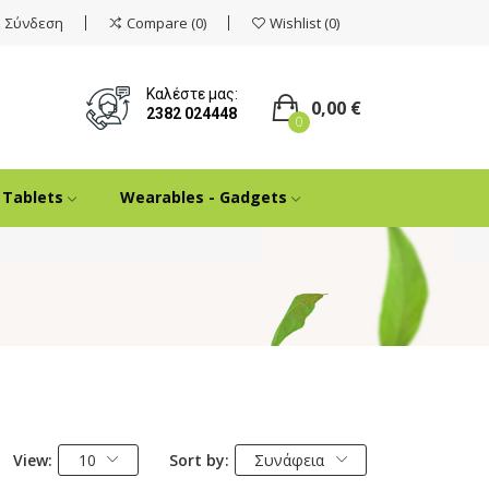
Σύνδεση
Compare
0
Wishlist
0
Καλέστε μας:
0,00 €
2382 024448
0
Tablets
Wearables - Gadgets
View:
10
Sort by:
Συνάφεια