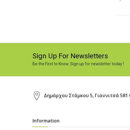
Sign Up For Newsletters
Be the First to Know. Sign up for newsletter today !
Δημάρχου Στάμκου 5, Γιαννιτσά 581 
Information