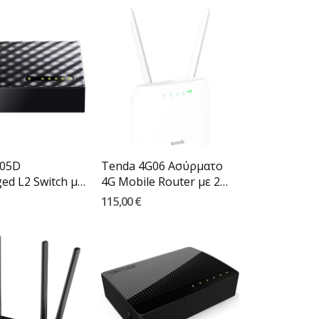
105D
Tenda 4G06 Ασύρματο
d L2 Switch με
4G Mobile Router με 2
Θύρες...
115,00 €